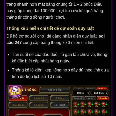
trang nhanh hơn mặt bằng chung từ 1 – 2 phút. Điều
này giúp trang đạt 100.000 lượt tra cứu kết quả hàng
tháng từ cộng đồng người chơi.
Thống kê 3 miền chi tiết dễ dự đoán quy luật
Để hỗ trợ người chơi dễ dàng nhận diện quy luật,
soi
cầu 247
cung cấp bảng thống kê 3 miền chi tiết:
Tần suất nổ của đầu đuôi, lô gan lâu chưa về, thống
kê đặc biệt cập nhật hàng ngày.
Thống kê lô xiên, kép, tổng hợp đầy đủ theo tỉnh dựa
trên dữ liệu lịch sử 10 năm.