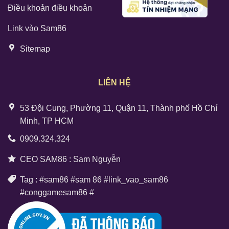
Điều khoản điều khoản
Link vào Sam86
Sitemap
LIÊN HỆ
53 Đội Cung, Phường 11, Quận 11, Thành phố Hồ Chí
Minh, TP HCM
0909.324.324
CEO SAM86 : Sam Nguyễn
Tag : #sam86 #sam 86 #link_vao_sam86
#conggamesam86 #