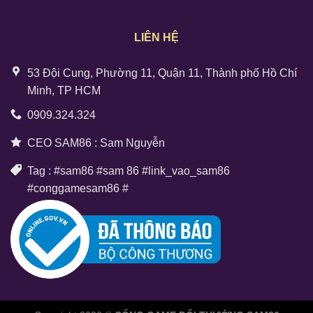
LIÊN HỆ
53 Đội Cung, Phường 11, Quận 11, Thành phố Hồ Chí
Minh, TP HCM
0909.324.324
CEO SAM86 : Sam Nguyễn
Tag : #sam86 #sam 86 #link_vao_sam86
#conggamesam86 #