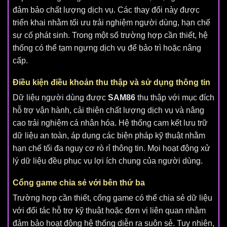
đảm bảo chất lượng dịch vụ. Các thay đổi này được
triển khai nhằm tối ưu trải nghiệm người dùng, hạn chế
sự cố phát sinh. Trong một số trường hợp cần thiết, hệ
thống có thể tạm ngưng dịch vụ để bảo trì hoặc nâng
cấp.
Điều kiện điều khoản thu thập và sử dụng thông tin
Dữ liệu người dùng được
SAM86
thu thập với mục đích
hỗ trợ vận hành, cải thiện chất lượng dịch vụ và nâng
cao trải nghiệm cá nhân hóa. Hệ thống cam kết lưu trữ
dữ liệu an toàn, áp dụng các biện pháp kỹ thuật nhằm
hạn chế tối đa nguy cơ rò rỉ thông tin. Mọi hoạt động xử
lý dữ liệu đều phục vụ lợi ích chung của người dùng.
Cổng game chia sẻ với bên thứ ba
Trường hợp cần thiết, cổng game có thể chia sẻ dữ liệu
với đối tác hỗ trợ kỹ thuật hoặc đơn vị liên quan nhằm
đảm bảo hoạt động hệ thống diễn ra suôn sẻ. Tuy nhiên,