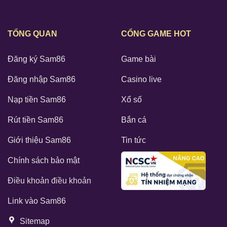
TỔNG QUAN
CỔNG GAME HOT
Đăng ký Sam86
Game bài
Đăng nhập Sam86
Casino live
Nạp tiền Sam86
Xổ số
Rút tiền Sam86
Bắn cá
Giới thiệu Sam86
Tin tức
Chính sách bảo mật
Điều khoản điều khoản
Link vào Sam86
Sitemap